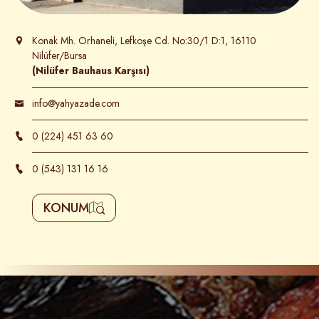
Konak Mh. Orhaneli, Lefkoşe Cd. No:30/1 D:1, 16110
Nilüfer/Bursa
(Nilüfer Bauhaus Karşısı)
info@yahyazade.com
0 (224) 451 63 60
0 (543) 131 16 16
KONUM